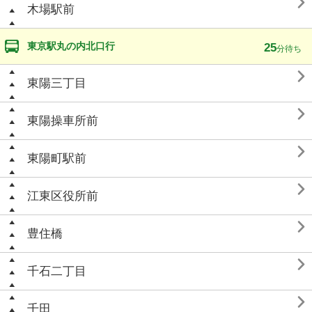

木場駅前
東京駅丸の内北口行
25
分待ち

東陽三丁目

東陽操車所前

東陽町駅前

江東区役所前

豊住橋

千石二丁目

千田