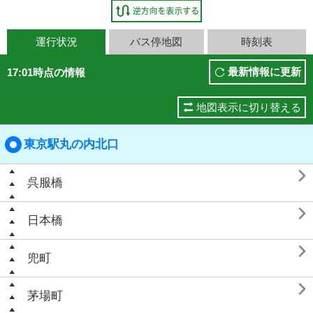
運行状況
バス停地図
時刻表
最新情報に更新
17:01時点の情報
地図表示に切り替える
東京駅丸の内北口

呉服橋

日本橋

兜町

茅場町