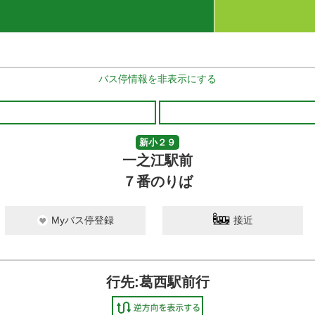
バス停情報を非表示にする
新小２９
一之江駅前
７番のりば
Myバス停登録
接近
行先:葛西駅前行