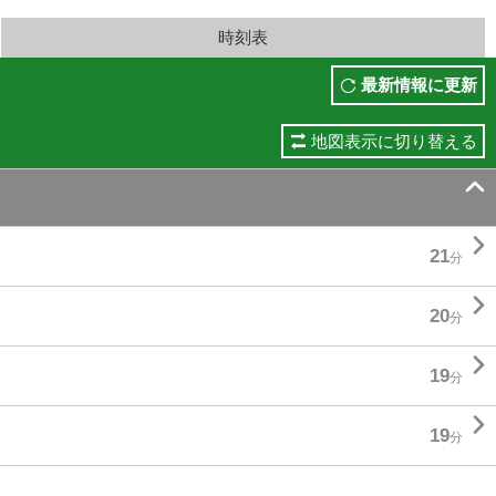
時刻表
最新情報に更新
地図表示に切り替える


21
分

20
分

19
分

19
分