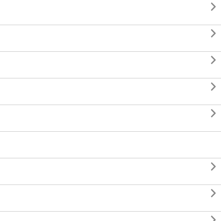







