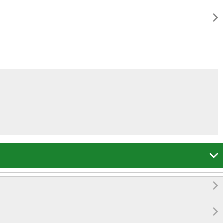



