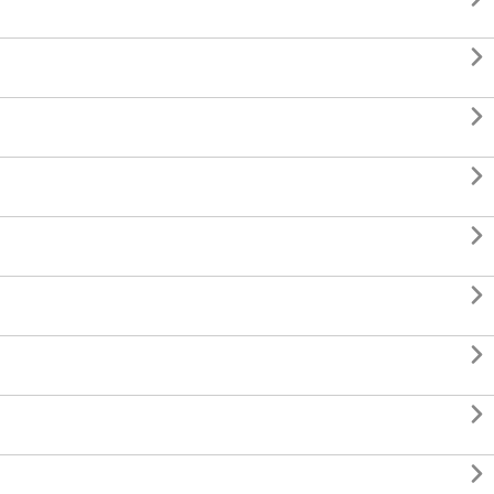







