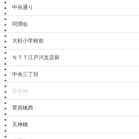
中央通り
同潤会
大杉小学校前
ＮＴＴ江戸川支店前
中央三丁目
菅原橋
菅原橋西
天神橋