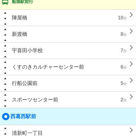
船堀駅前行

陣屋橋
10
分

新渡橋
8
分

宇喜田小学校
7
分

くすのきカルチャーセンター前
6
分

行船公園前
5
分

スポーツセンター前
2
分
西葛西駅前

清新町一丁目