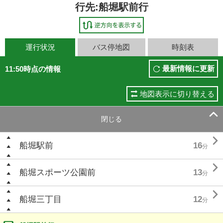
行先:船堀駅前行
運行状況
バス停地図
時刻表
最新情報に更新
11:50時点の情報
地図表示に切り替える

閉じる

船堀駅前
16
分

船堀スポーツ公園前
13
分

船堀三丁目
12
分