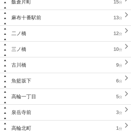
飯倉片町
15
分

麻布十番駅前
13
分

二ノ橋
12
分

三ノ橋
10
分

古川橋
9
分

魚籃坂下
6
分

高輪一丁目
5
分

泉岳寺前
3
分

高輪北町
1
分