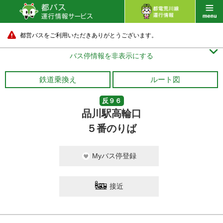
都営バスをご利用いただきありがとうございます。

バス停情報を非表示にする
鉄道乗換え
ルート図
反９６
品川駅高輪口
５番のりば
Myバス停登録
接近