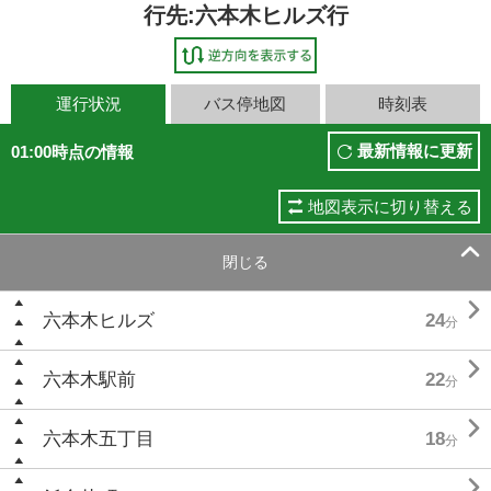
行先:六本木ヒルズ行
運行状況
バス停地図
時刻表
最新情報に更新
01:00時点の情報
地図表示に切り替える

閉じる

六本木ヒルズ
24
分

六本木駅前
22
分

六本木五丁目
18
分
