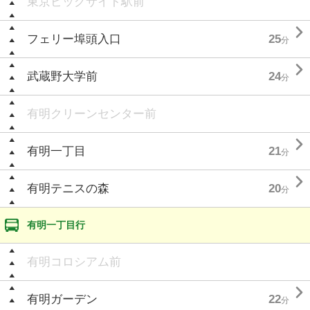
東京ビッグサイト駅前

フェリー埠頭入口
25
分

武蔵野大学前
24
分
有明クリーンセンター前

有明一丁目
21
分

有明テニスの森
20
分
有明一丁目行
有明コロシアム前

有明ガーデン
22
分