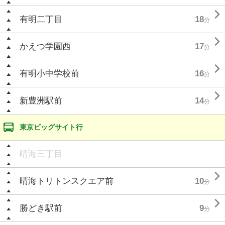

有明二丁目
18
分

かえつ学園西
17
分

有明小中学校前
16
分

新豊洲駅前
14
分
東京ビッグサイト行
晴海三丁目

晴海トリトンスクエア前
10
分

勝どき駅前
9
分