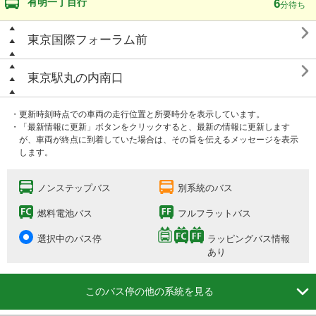
有明一丁目行
6
分待ち

東京国際フォーラム前

東京駅丸の内南口
・更新時刻時点での車両の走行位置と所要時分を表示しています。
・「最新情報に更新」ボタンをクリックすると、最新の情報に更新します
が、車両が終点に到着していた場合は、その旨を伝えるメッセージを表示
します。
ノンステップバス
別系統のバス
燃料電池バス
フルフラットバス
選択中のバス停
ラッピングバス情報
あり

このバス停の他の系統を見る