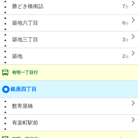

勝どき橋南詰
7
分

築地六丁目
6
分

築地三丁目
3
分

築地
2
分
有明一丁目行
銀座四丁目

数寄屋橋

有楽町駅前