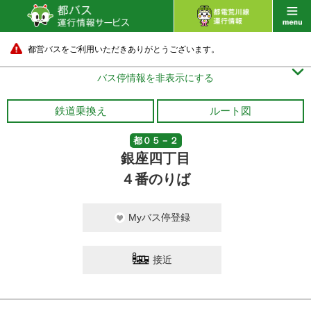
都営バスをご利用いただきありがとうございます。

バス停情報を非表示にする
鉄道乗換え
ルート図
都０５－２
銀座四丁目
４番のりば
Myバス停登録
接近