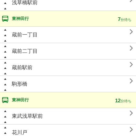
浅草橋駅前
東神田行
7
分待ち

蔵前一丁目

蔵前二丁目

蔵前駅前

駒形橋
東神田行
12
分待ち

東武浅草駅前

花川戸