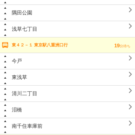

隅田公園

浅草七丁目
東４２－１ 東京駅八重洲口行
19
分待ち

今戸

東浅草

清川二丁目

泪橋

南千住車庫前