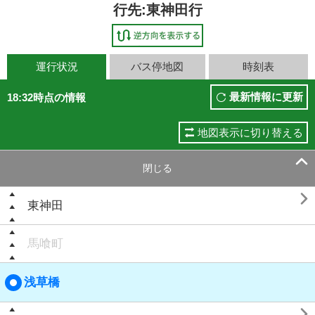
行先:東神田行
運行状況
バス停地図
時刻表
最新情報に更新
18:32時点の情報
地図表示に切り替える

閉じる

東神田
馬喰町
浅草橋
