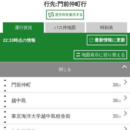
行先:門前仲町行
運行状況
バス停地図
時刻表
最新情報に更新
22:33時点の情報
地図表示に切り替える

閉じる

門前仲町
38
分

越中島
36
分

東京海洋大学越中島校舎前
35
分
