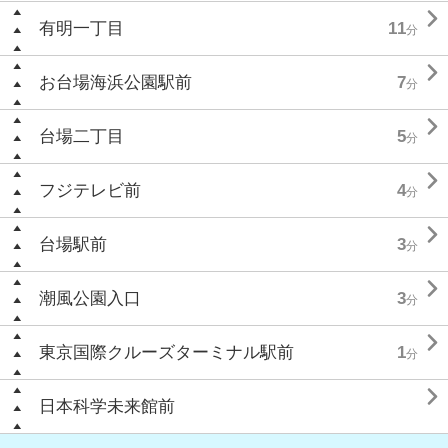

有明一丁目
11
分

お台場海浜公園駅前
7
分

台場二丁目
5
分

フジテレビ前
4
分

台場駅前
3
分

潮風公園入口
3
分

東京国際クルーズターミナル駅前
1
分

日本科学未来館前