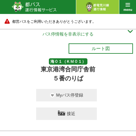
都営バスをご利用いただきありがとうございます。

バス停情報を非表示にする
ルート図
海０１（ＫＭ０１）
東京港湾合同庁舎前
５番のりば
Myバス停登録
接近