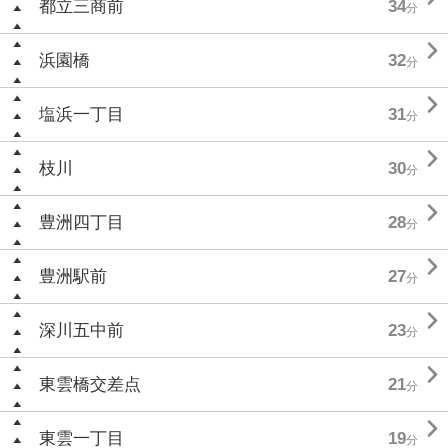
都立三商前
34
分

浜園橋
32
分

塩浜一丁目
31
分

枝川
30
分

豊洲四丁目
28
分

豊洲駅前
27
分

深川五中前
23
分

東雲橋交差点
21
分

東雲一丁目
19
分