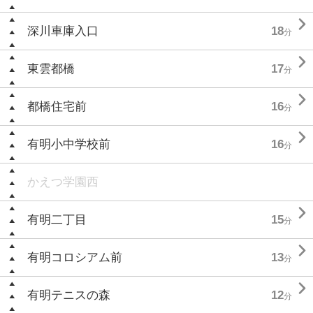

深川車庫入口
18
分

東雲都橋
17
分

都橋住宅前
16
分

有明小中学校前
16
分
かえつ学園西

有明二丁目
15
分

有明コロシアム前
13
分

有明テニスの森
12
分