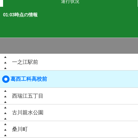
運行状況
01:03時点の情報
一之江駅前
葛西工科高校前
西瑞江五丁目
古川親水公園
桑川町