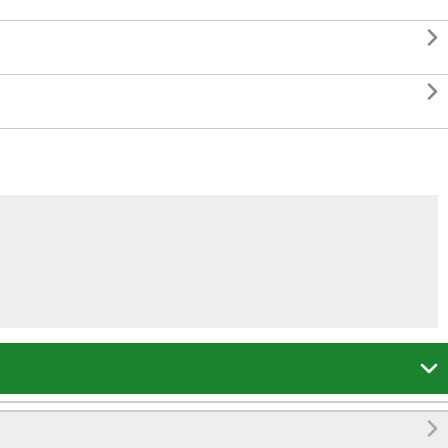



