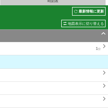
時刻表
最新情報に更新
地図表示に切り替える


1
分


