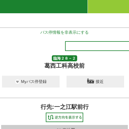
バス停情報を非表示にする
臨海２８－２
葛西工科高校前
Myバス停登録
接近
行先:一之江駅前行