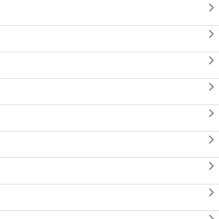







