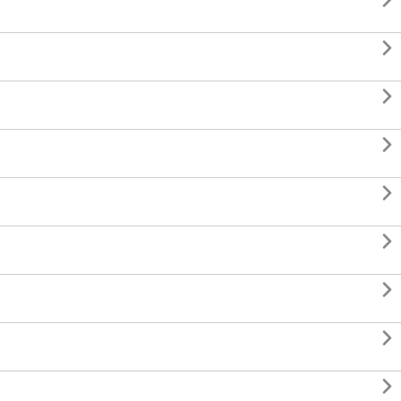








