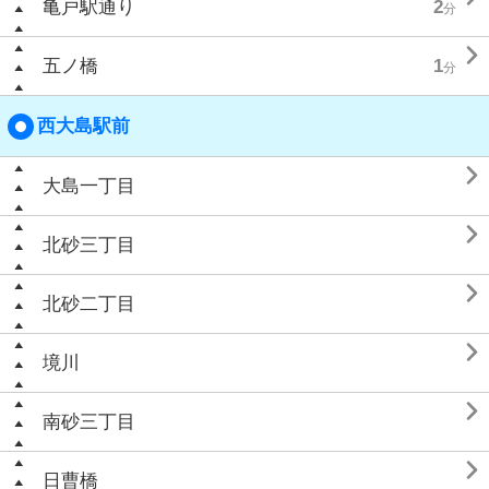
亀戸駅通り
2
分

五ノ橋
1
分
西大島駅前

大島一丁目

北砂三丁目

北砂二丁目

境川

南砂三丁目

日曹橋