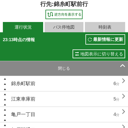
行先:錦糸町駅前行
運行状況
バス停地図
時刻表
最新情報に更新
23:13時点の情報
地図表示に切り替える

閉じる

錦糸町駅前
6
分

江東車庫前
5
分

亀戸一丁目
4
分
