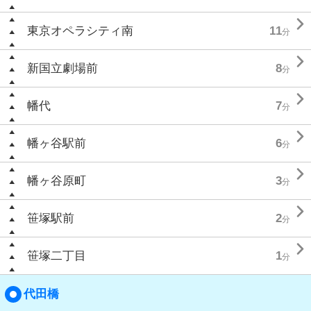

東京オペラシティ南
11
分

新国立劇場前
8
分

幡代
7
分

幡ヶ谷駅前
6
分

幡ヶ谷原町
3
分

笹塚駅前
2
分

笹塚二丁目
1
分
代田橋