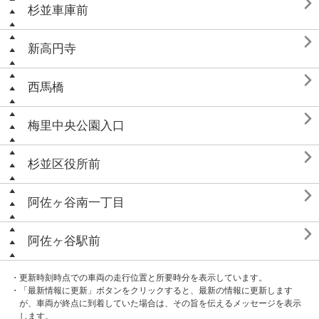

杉並車庫前

新高円寺

西馬橋

梅里中央公園入口

杉並区役所前

阿佐ヶ谷南一丁目

阿佐ヶ谷駅前
・更新時刻時点での車両の走行位置と所要時分を表示しています。
・「最新情報に更新」ボタンをクリックすると、最新の情報に更新します
が、車両が終点に到着していた場合は、その旨を伝えるメッセージを表示
します。