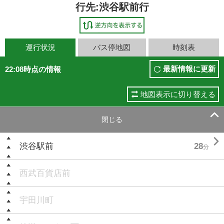
行先:渋谷駅前行
運行状況
バス停地図
時刻表
最新情報に更新
22:08時点の情報
地図表示に切り替える

閉じる

渋谷駅前
28
分
西武百貨店前
宇田川町