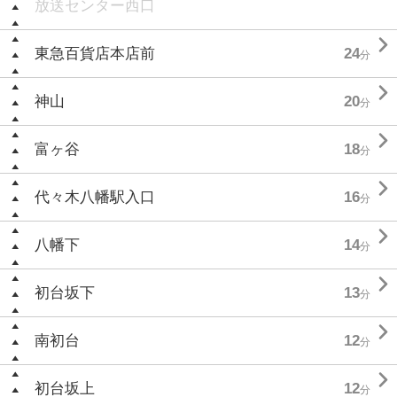
放送センター西口

東急百貨店本店前
24
分

神山
20
分

富ヶ谷
18
分

代々木八幡駅入口
16
分

八幡下
14
分

初台坂下
13
分

南初台
12
分

初台坂上
12
分