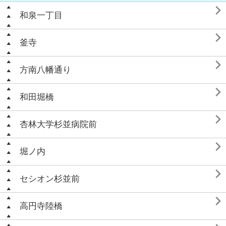

和泉一丁目

釜寺

方南八幡通り

和田堀橋

杏林大学杉並病院前

堀ノ内

セシオン杉並前

高円寺陸橋