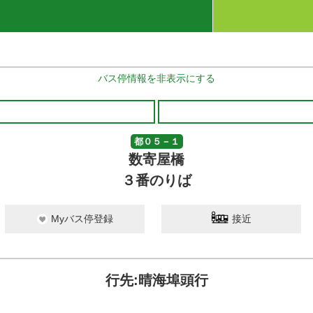
バス停情報を非表示にする
都０５－１
数寄屋橋
３番のりば
Myバス停登録
接近
行先:晴海埠頭行