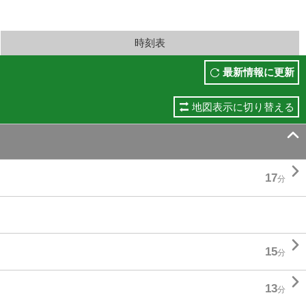
時刻表
最新情報に更新
地図表示に切り替える


17
分

15
分

13
分