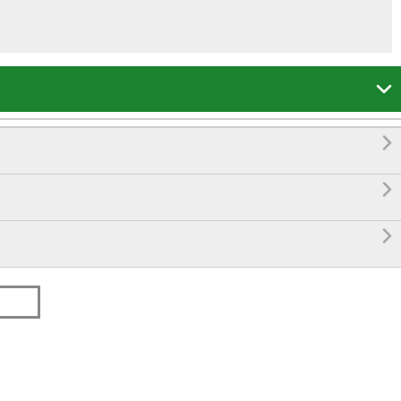



