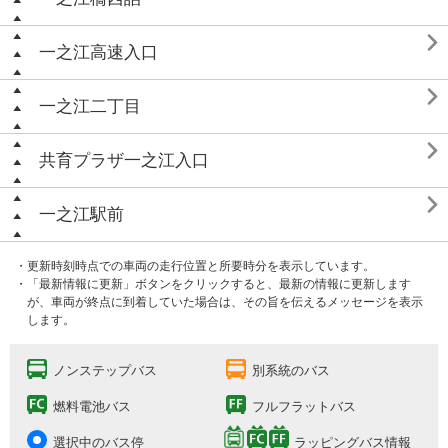

一之江高速入口

一之江二丁目

共育プラザ一之江入口

一之江駅前
・更新時刻時点での車両の走行位置と所要時分を表示しています。
・「最新情報に更新」ボタンをクリックすると、最新の情報に更新します
が、車両が終点に到着していた場合は、その旨を伝えるメッセージを表示
します。
ノンステップバス
別系統のバス
燃料電池バス
フルフラットバス
選択中のバス停
ラッピングバス情報