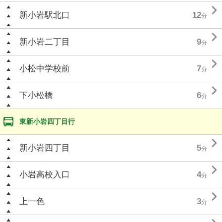

新小岩駅北口
12
分

新小岩二丁目
9
分

小松中学校前
7
分

下小松橋
6
分
東新小岩四丁目行

新小岩四丁目
5
分

小岩高校入口
4
分

上一色
3
分