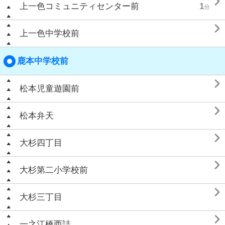

上一色コミュニティセンター前
1
分

上一色中学校前
鹿本中学校前

松本児童遊園前

松本弁天

大杉四丁目

大杉第二小学校前

大杉三丁目

一之江橋西詰