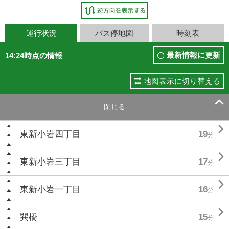
運行状況
バス停地図
時刻表
最新情報に更新
14:24時点の情報
地図表示に切り替える

閉じる

東新小岩四丁目
19
分

東新小岩三丁目
17
分

東新小岩一丁目
16
分

巽橋
15
分