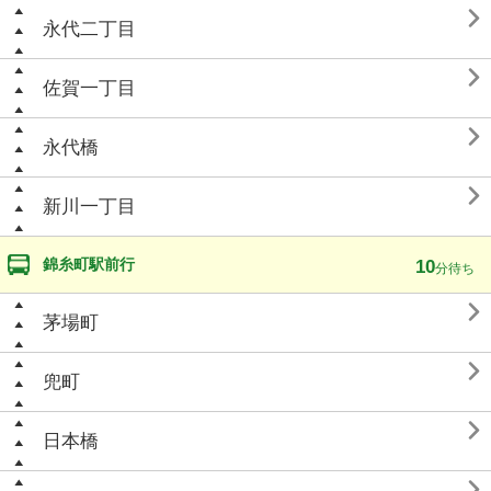

永代二丁目

佐賀一丁目

永代橋

新川一丁目
錦糸町駅前行
10
分待ち

茅場町

兜町

日本橋
