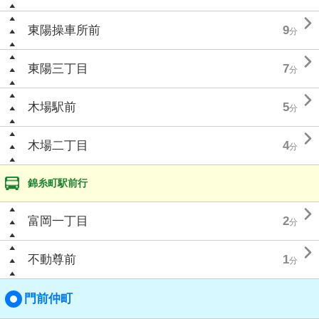

東陽操車所前
9
分

東陽三丁目
7
分

木場駅前
5
分

木場二丁目
4
分
錦糸町駅前行

富岡一丁目
2
分

不動尊前
1
分
門前仲町