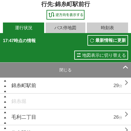
行先:錦糸町駅前行
運行状況
バス停地図
時刻表
最新情報に更新
17:47時点の情報
地図表示に切り替える

閉じる

錦糸町駅前
29
分
錦糸堀

毛利二丁目
26
分
