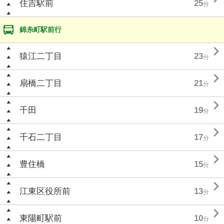
住吉駅前
25
分
錦糸町駅前行

猿江二丁目
23
分

扇橋二丁目
21
分

千田
19
分

千石二丁目
17
分

豊住橋
15
分

江東区役所前
13
分

東陽町駅前
10
分