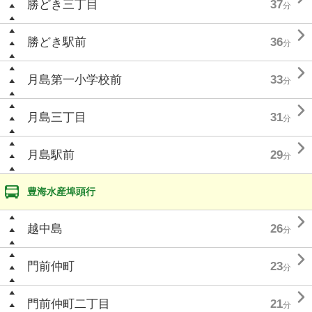
勝どき三丁目
37
分

勝どき駅前
36
分

月島第一小学校前
33
分

月島三丁目
31
分

月島駅前
29
分
豊海水産埠頭行

越中島
26
分

門前仲町
23
分

門前仲町二丁目
21
分