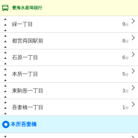
豊海水産埠頭行

緑一丁目
9
分

都営両国駅前
8
分

石原一丁目
6
分

本所一丁目
5
分

東駒形一丁目
3
分

吾妻橋一丁目
1
分
本所吾妻橋