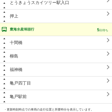

とうきょうスカイツリー駅入口

押上
豊海水産埠頭行
5
分待ち

十間橋

柳島

福神橋

亀戸四丁目

亀戸駅前
・更新時刻時点での車両の走行位置と所要時分を表示しています。