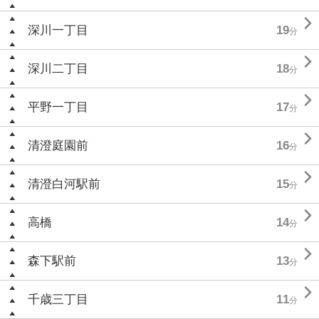

深川一丁目
19
分

深川二丁目
18
分

平野一丁目
17
分

清澄庭園前
16
分

清澄白河駅前
15
分

高橋
14
分

森下駅前
13
分

千歳三丁目
11
分