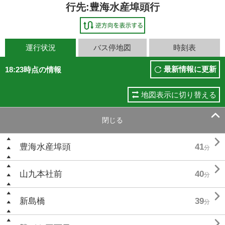
行先:豊海水産埠頭行
運行状況
バス停地図
時刻表
最新情報に更新
18:23時点の情報
地図表示に切り替える

閉じる

豊海水産埠頭
41
分

山九本社前
40
分

新島橋
39
分
