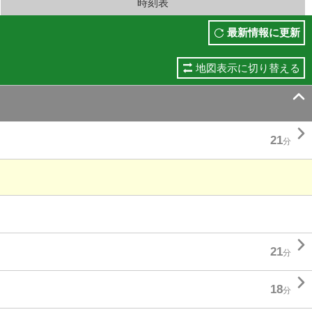
時刻表
最新情報に更新
地図表示に切り替える


21
分

21
分

18
分