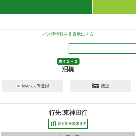
バス停情報を非表示にする
東４２－２
泪橋
Myバス停登録
接近
行先:東神田行