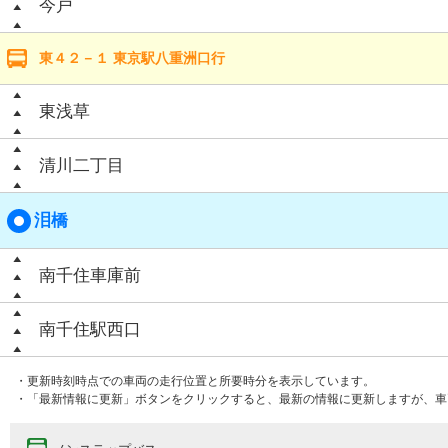
今戸
東４２－１ 東京駅八重洲口行
東浅草
清川二丁目
泪橋
南千住車庫前
南千住駅西口
・更新時刻時点での車両の走行位置と所要時分を表示しています。
・「最新情報に更新」ボタンをクリックすると、最新の情報に更新しますが、車