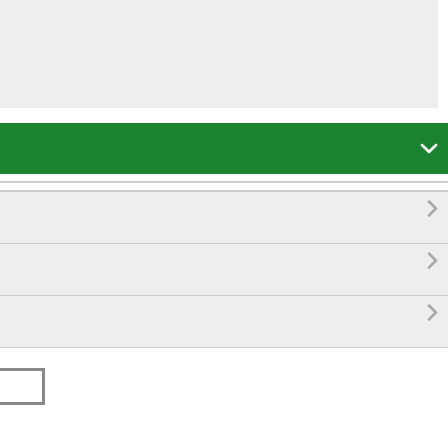



