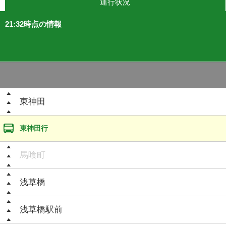
運行状況
21:32時点の情報
東神田
東神田行
馬喰町
浅草橋
浅草橋駅前