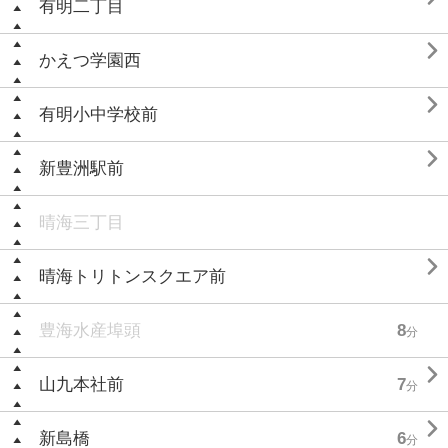
有明二丁目

かえつ学園西

有明小中学校前

新豊洲駅前
晴海三丁目

晴海トリトンスクエア前
豊海水産埠頭
8
分

山九本社前
7
分

新島橋
6
分