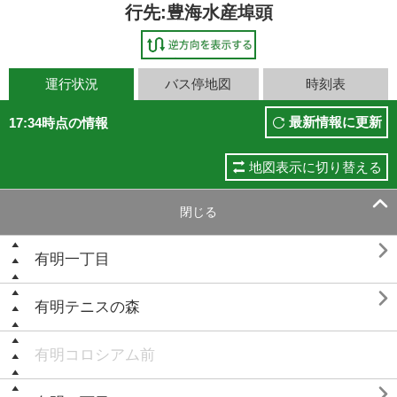
行先:豊海水産埠頭
運行状況
バス停地図
時刻表
最新情報に更新
17:34時点の情報
地図表示に切り替える

閉じる

有明一丁目

有明テニスの森
有明コロシアム前
