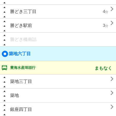

勝どき三丁目
4
分

勝どき駅前
3
分
勝どき橋南詰
築地六丁目
豊海水産埠頭行
まもなく

築地三丁目

築地

銀座四丁目