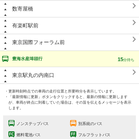

数寄屋橋

有楽町駅前

東京国際フォーラム前
豊海水産埠頭行
15
分待ち

東京駅丸の内南口
・更新時刻時点での車両の走行位置と所要時分を表示しています。
・「最新情報に更新」ボタンをクリックすると、最新の情報に更新します
が、車両が終点に到着していた場合は、その旨を伝えるメッセージを表示
します。
ノンステップバス
別系統のバス
燃料電池バス
フルフラットバス