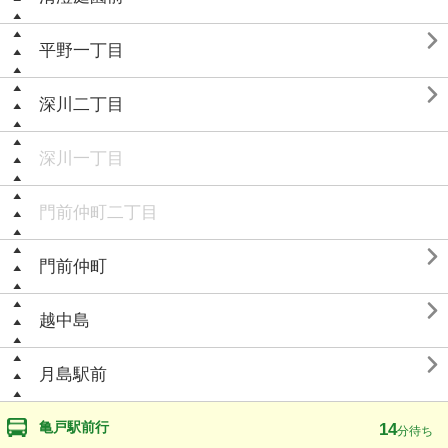

平野一丁目

深川二丁目
深川一丁目
門前仲町二丁目

門前仲町

越中島

月島駅前
亀戸駅前行
14
分待ち