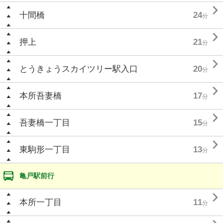

十間橋
24
分

押上
21
分

とうきょうスカイツリー駅入口
20
分

本所吾妻橋
17
分

吾妻橋一丁目
15
分

東駒形一丁目
13
分
亀戸駅前行

本所一丁目
11
分