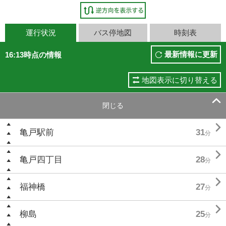
運行状況
バス停地図
時刻表
最新情報に更新
16:13時点の情報
地図表示に切り替える

閉じる

亀戸駅前
31
分

亀戸四丁目
28
分

福神橋
27
分

柳島
25
分