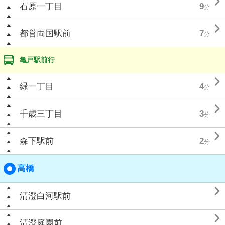

石原一丁目
9
分

都営両国駅前
7
分
亀戸駅前行

緑一丁目
4
分

千歳三丁目
3
分

森下駅前
2
分
高橋

清澄白河駅前

清澄庭園前