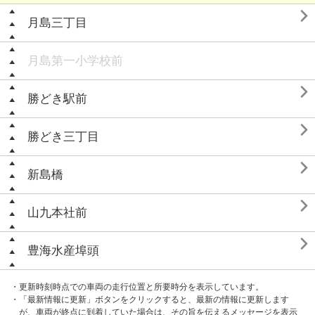

月島三丁目
月島第一小学校前

勝どき駅前

勝どき三丁目

新島橋

山九本社前

豊海水産埠頭
・更新時刻時点での車両の走行位置と所要時分を表示しています。
・「最新情報に更新」ボタンをクリックすると、最新の情報に更新します
が、車両が終点に到着していた場合は、その旨を伝えるメッセージを表示