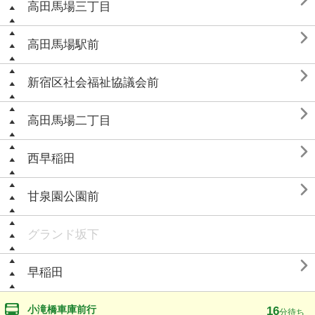

高田馬場三丁目

高田馬場駅前

新宿区社会福祉協議会前

高田馬場二丁目

西早稲田

甘泉園公園前
グランド坂下

早稲田
小滝橋車庫前行
16
分待ち