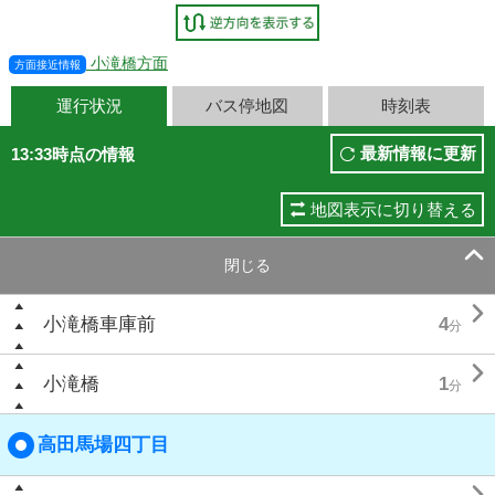
小滝橋方面
方面接近情報
運行状況
バス停地図
時刻表
最新情報に更新
13:33時点の情報
地図表示に切り替える

閉じる

小滝橋車庫前
4
分

小滝橋
1
分
高田馬場四丁目