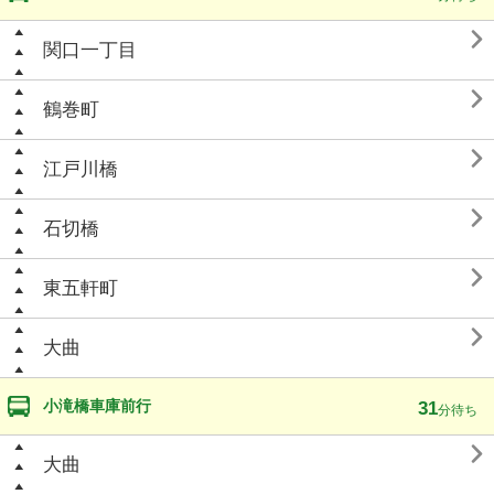

関口一丁目

鶴巻町

江戸川橋

石切橋

東五軒町

大曲
小滝橋車庫前行
31
分待ち

大曲