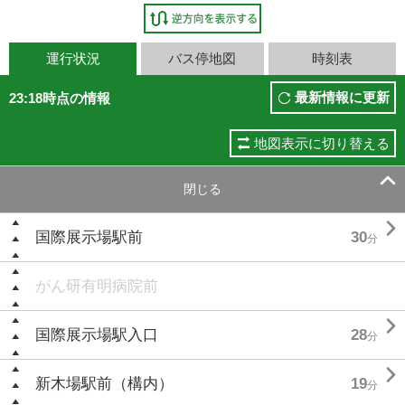
運行状況
バス停地図
時刻表
最新情報に更新
23:18時点の情報
地図表示に切り替える

閉じる

国際展示場駅前
30
分
がん研有明病院前

国際展示場駅入口
28
分

新木場駅前（構内）
19
分