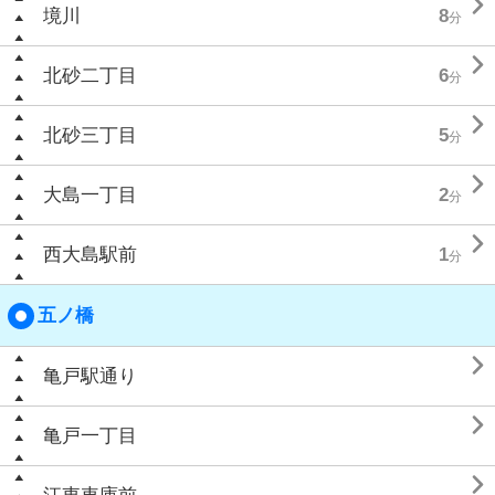

境川
8
分

北砂二丁目
6
分

北砂三丁目
5
分

大島一丁目
2
分

西大島駅前
1
分
五ノ橋

亀戸駅通り

亀戸一丁目
