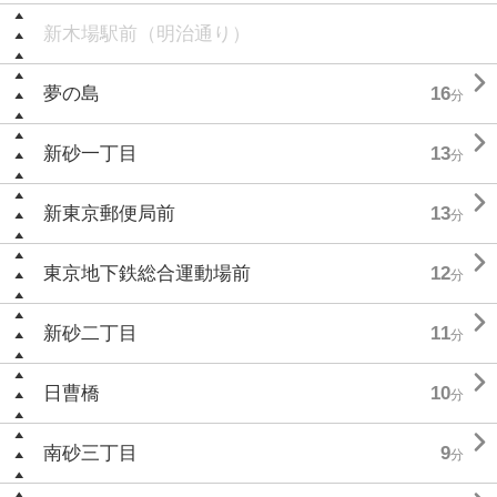
新木場駅前（明治通り）

夢の島
16
分

新砂一丁目
13
分

新東京郵便局前
13
分

東京地下鉄総合運動場前
12
分

新砂二丁目
11
分

日曹橋
10
分

南砂三丁目
9
分