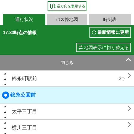
運行状況
バス停地図
時刻表
最新情報に更新
17:33時点の情報
地図表示に切り替える

閉じる

錦糸町駅前
2
分
錦糸公園前

太平三丁目

横川三丁目