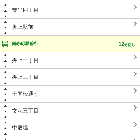

業平四丁目

押上駅前
錦糸町駅前行
12
分待ち

押上一丁目

押上三丁目

十間橋通り

文花三丁目

中居堀