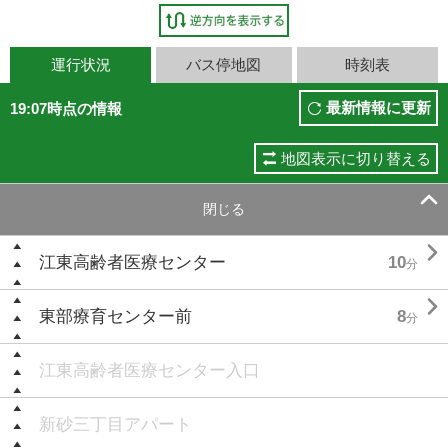
運行状況
バス停地図
時刻表
最新情報に更新
19:07時点の情報
地図表示に切り替える

閉じる

江東高齢者医療センター
10
分

東部療育センター前
8
分
江東高齢者医療センター入口
新砂三丁目アパート