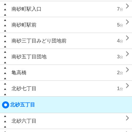

南砂町駅入口
7
分

南砂町駅前
5
分

南砂三丁目みどり団地前
4
分

南砂五丁目団地
3
分

亀高橋
2
分

北砂七丁目
1
分
北砂五丁目

北砂六丁目