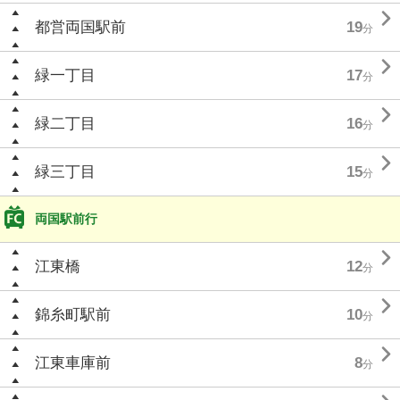

都営両国駅前
19
分

緑一丁目
17
分

緑二丁目
16
分

緑三丁目
15
分
両国駅前行

江東橋
12
分

錦糸町駅前
10
分

江東車庫前
8
分