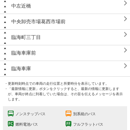

中左近橋

中央卸売市場葛西市場前

臨海町三丁目

臨海車庫前

臨海車庫
・更新時刻時点での車両の走行位置と所要時分を表示しています。
・「最新情報に更新」ボタンをクリックすると、最新の情報に更新します
が、車両が終点に到着していた場合は、その旨を伝えるメッセージを表示
します。
ノンステップバス
別系統のバス
燃料電池バス
フルフラットバス