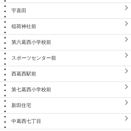

宇喜田

稲荷神社前

第六葛西小学校前

スポーツセンター前

西葛西駅前

第七葛西小学校前

新田住宅

中葛西七丁目