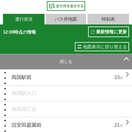
運行状況
バス停地図
時刻表
最新情報に更新
12:09時点の情報
地図表示に切り替える

閉じる

両国駅前
23
分
両国駅入口
両国四丁目

旧安田庭園前
21
分