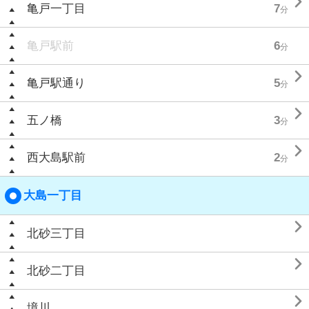

亀戸一丁目
7
分
亀戸駅前
6
分

亀戸駅通り
5
分

五ノ橋
3
分

西大島駅前
2
分
大島一丁目

北砂三丁目

北砂二丁目

境川