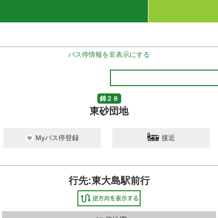
バス停情報を非表示にする
錦２８
東砂団地
Myバス停登録
接近
行先:東大島駅前行