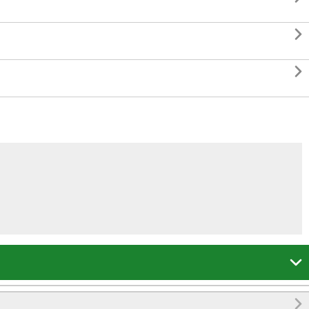



