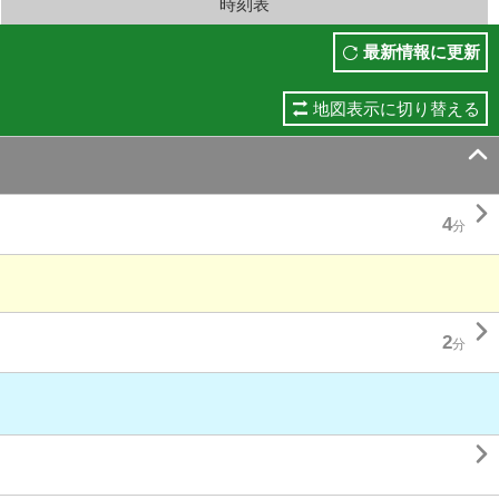
時刻表
最新情報に更新
地図表示に切り替える


4
分

2
分
