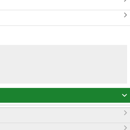



