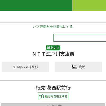
バス停情報を非表示にする
新小２９
ＮＴＴ江戸川支店前
Myバス停登録
接近
行先:葛西駅前行