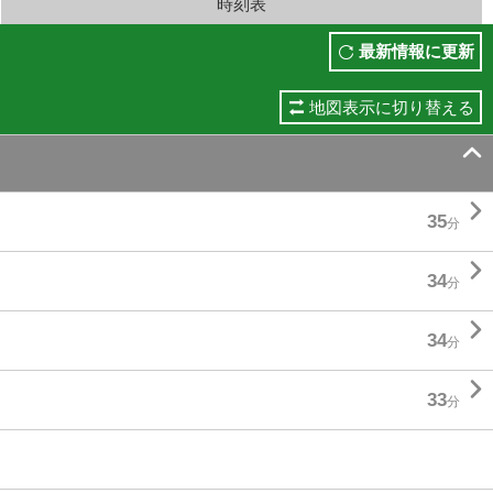
時刻表
最新情報に更新
地図表示に切り替える


35
分

34
分

34
分

33
分