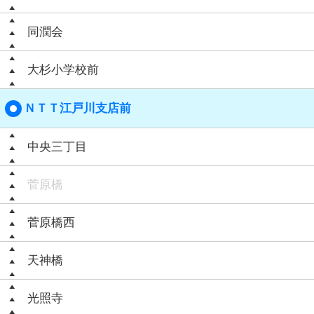
同潤会
大杉小学校前
ＮＴＴ江戸川支店前
中央三丁目
菅原橋
菅原橋西
天神橋
光照寺