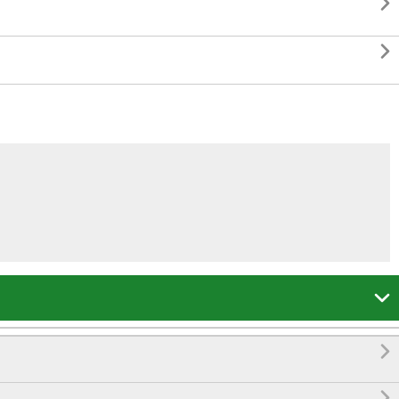




