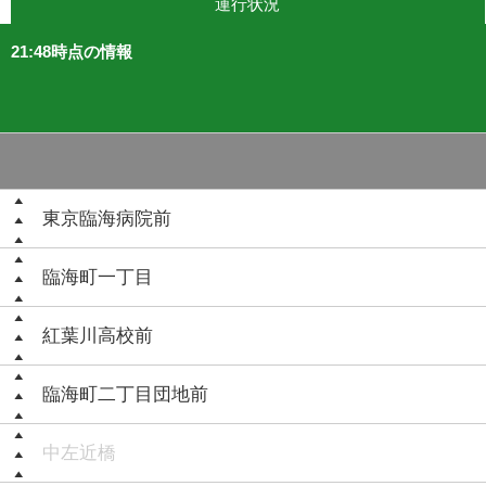
運行状況
21:48時点の情報
東京臨海病院前
臨海町一丁目
紅葉川高校前
臨海町二丁目団地前
中左近橋