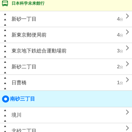
日本科学未来館行

新砂一丁目
4
分

新東京郵便局前
4
分

東京地下鉄総合運動場前
3
分

新砂二丁目
2
分

日曹橋
1
分
南砂三丁目

境川

北砂二丁目