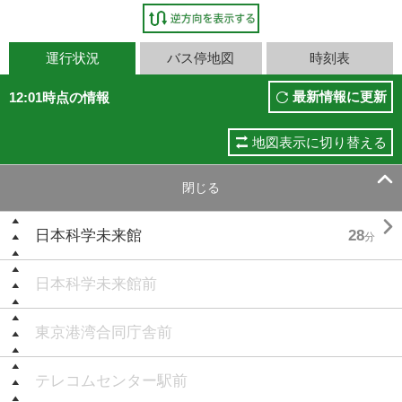
運行状況
バス停地図
時刻表
最新情報に更新
12:01時点の情報
地図表示に切り替える

閉じる

日本科学未来館
28
分
日本科学未来館前
東京港湾合同庁舎前
テレコムセンター駅前