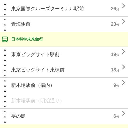

東京国際クルーズターミナル駅前
26
分

青海駅前
23
分
日本科学未来館行

東京ビッグサイト駅前
19
分

東京ビッグサイト東棟前
18
分

新木場駅前（構内）
9
分
新木場駅前（明治通り）

夢の島
6
分