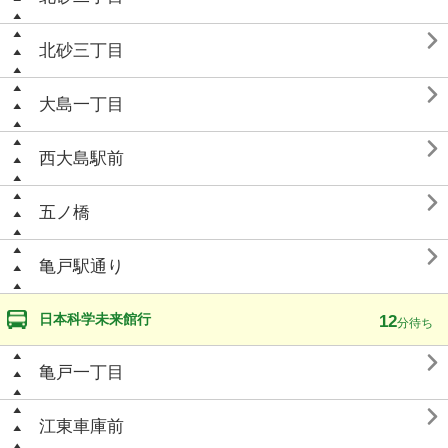

北砂三丁目

大島一丁目

西大島駅前

五ノ橋

亀戸駅通り
日本科学未来館行
12
分待ち

亀戸一丁目

江東車庫前