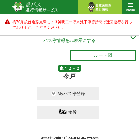
梅70系統は道路支障により神明二ー貯水池下停留所間で迂回運行を行っ
ております。 ご注意ください。

バス停情報を非表示にする
ルート図
東４２－２
今戸
Myバス停登録
接近