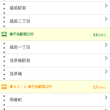

蔵前駅前

蔵前二丁目
南千住駅西口行
11
分待ち

蔵前一丁目

浅草橋駅前

浅草橋
東４２－１ 南千住駅西口行
17
分待ち

馬喰町