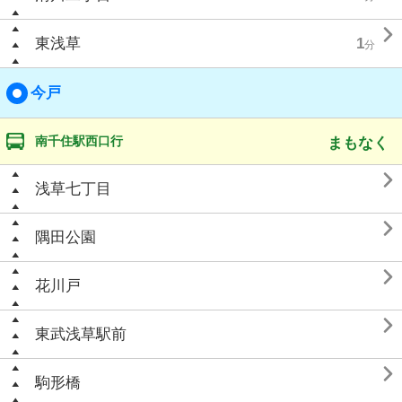

東浅草
1
分
今戸
南千住駅西口行
まもなく

浅草七丁目

隅田公園

花川戸

東武浅草駅前

駒形橋