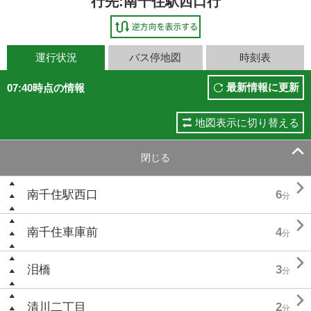
行先:南千住駅西口行
運行状況
バス停地図
時刻表
最新情報に更新
07:40時点の情報
地図表示に切り替える

閉じる

南千住駅西口
6
分

南千住車庫前
4
分

泪橋
3
分

清川二丁目
2
分