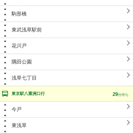

駒形橋

東武浅草駅前

花川戸

隅田公園

浅草七丁目
東京駅八重洲口行
29
分待ち

今戸

東浅草