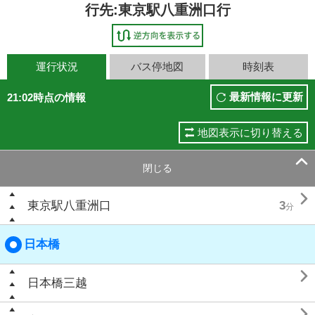
行先:東京駅八重洲口行
運行状況
バス停地図
時刻表
最新情報に更新
21:02時点の情報
地図表示に切り替える

閉じる

東京駅八重洲口
3
分
日本橋

日本橋三越
