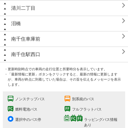

清川二丁目

泪橋

南千住車庫前

南千住駅西口
・更新時刻時点での車両の走行位置と所要時分を表示しています。
・「最新情報に更新」ボタンをクリックすると、最新の情報に更新します
が、車両が終点に到着していた場合は、その旨を伝えるメッセージを表示
します。
ノンステップバス
別系統のバス
燃料電池バス
フルフラットバス
選択中のバス停
ラッピングバス情報
あり