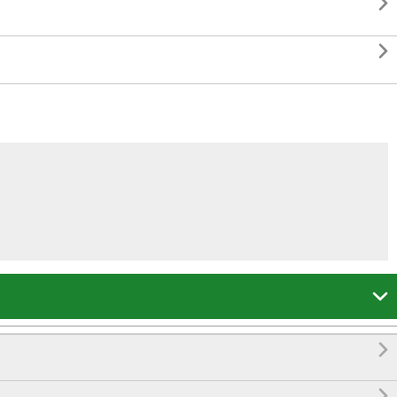




