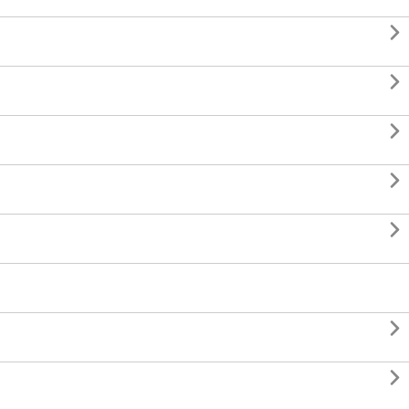






