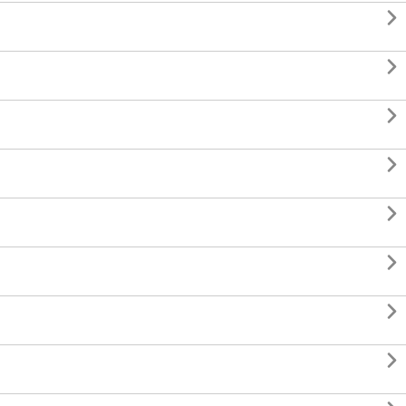







