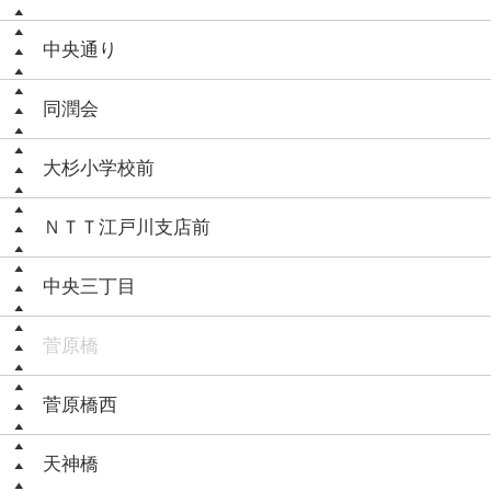
中央通り
同潤会
大杉小学校前
ＮＴＴ江戸川支店前
中央三丁目
菅原橋
菅原橋西
天神橋