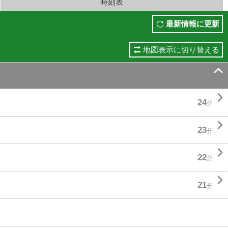
時刻表
最新情報に更新
地図表示に切り替える


24
分

23
分

22
分

21
分