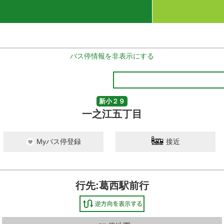
バス停情報を非表示にする
新小２９
一之江五丁目
Myバス停登録
接近
行先:葛西駅前行