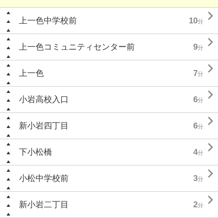

上一色中学校前
10
分

上一色コミュニティセンター前
9
分

上一色
7
分

小岩高校入口
6
分

新小岩四丁目
6
分

下小松橋
4
分

小松中学校前
3
分

新小岩二丁目
2
分