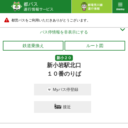
都営バスをご利用いただきありがとうございます。

バス停情報を非表示にする
鉄道乗換え
ルート図
新小２０
新小岩駅北口
１０番のりば
Myバス停登録
接近