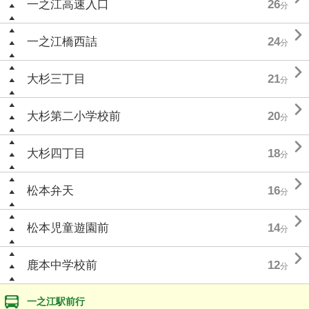
一之江高速入口
26
分

一之江橋西詰
24
分

大杉三丁目
21
分

大杉第二小学校前
20
分

大杉四丁目
18
分

松本弁天
16
分

松本児童遊園前
14
分

鹿本中学校前
12
分
一之江駅前行