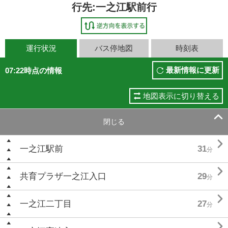
行先:一之江駅前行
運行状況
バス停地図
時刻表
最新情報に更新
07:22時点の情報
地図表示に切り替える

閉じる

一之江駅前
31
分

共育プラザ一之江入口
29
分

一之江二丁目
27
分
