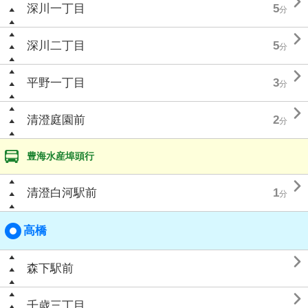

深川一丁目
5
分

深川二丁目
5
分

平野一丁目
3
分

清澄庭園前
2
分
豊海水産埠頭行

清澄白河駅前
1
分
高橋

森下駅前

千歳三丁目