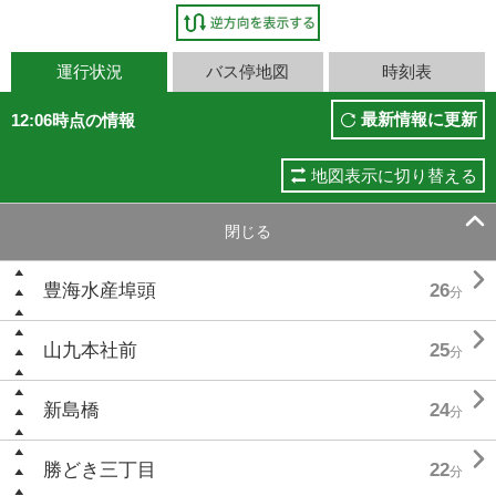
運行状況
バス停地図
時刻表
最新情報に更新
12:06時点の情報
地図表示に切り替える

閉じる

豊海水産埠頭
26
分

山九本社前
25
分

新島橋
24
分

勝どき三丁目
22
分