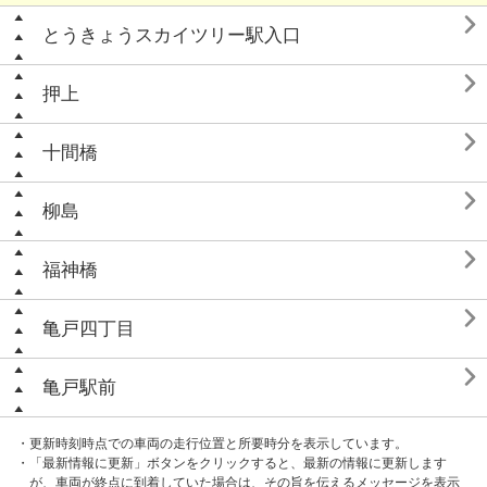

とうきょうスカイツリー駅入口

押上

十間橋

柳島

福神橋

亀戸四丁目

亀戸駅前
・更新時刻時点での車両の走行位置と所要時分を表示しています。
・「最新情報に更新」ボタンをクリックすると、最新の情報に更新します
が、車両が終点に到着していた場合は、その旨を伝えるメッセージを表示