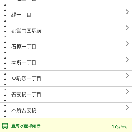

緑一丁目

都営両国駅前

石原一丁目

本所一丁目

東駒形一丁目

吾妻橋一丁目

本所吾妻橋
豊海水産埠頭行
17
分待ち