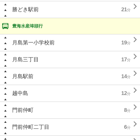

勝どき駅前
21
分
豊海水産埠頭行

月島第一小学校前
19
分

月島三丁目
17
分

月島駅前
14
分

越中島
12
分

門前仲町
8
分

門前仲町二丁目
6
分