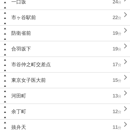
一口坂
24
分

市ヶ谷駅前
22
分

防衛省前
19
分

合羽坂下
19
分

市谷仲之町交差点
17
分

東京女子医大前
15
分

河田町
13
分

余丁町
12
分

抜弁天
11
分