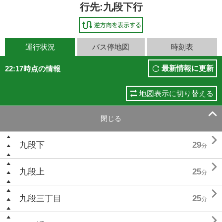
行先:九段下行
運行状況
バス停地図
時刻表
最新情報に更新
22:17時点の情報
地図表示に切り替える

閉じる

九段下
29
分

九段上
25
分

九段三丁目
25
分
