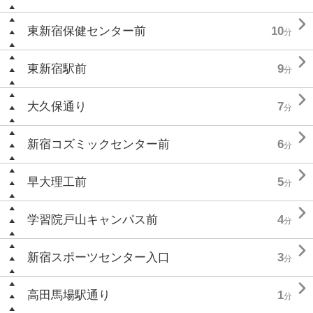

東新宿保健センター前
10
分

東新宿駅前
9
分

大久保通り
7
分

新宿コズミックセンター前
6
分

早大理工前
5
分

学習院戸山キャンパス前
4
分

新宿スポーツセンター入口
3
分

高田馬場駅通り
1
分