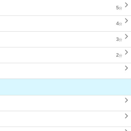

5
分

4
分

3
分

2
分


