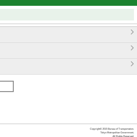



Copyright© 2015 Bureau of Transportation.
Tokyo Metropolitan Government.
All Rights Reserved.