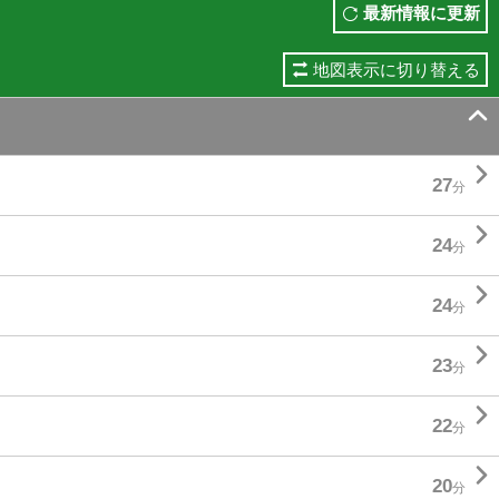
最新情報に更新
地図表示に切り替える


27
分

24
分

24
分

23
分

22
分

20
分