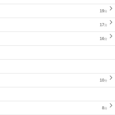

19
分

17
分

16
分

10
分

8
分