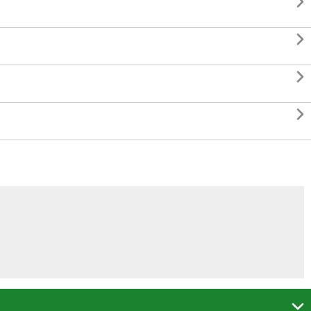




