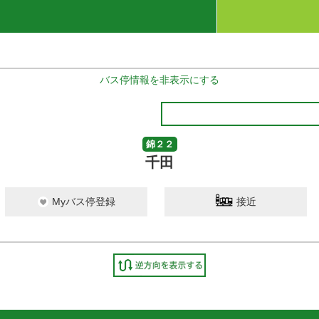
バス停情報を非表示にする
錦２２
千田
Myバス停登録
接近