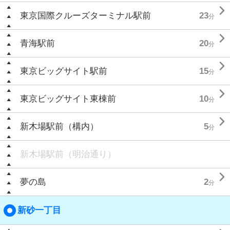

東京国際クルーズターミナル駅前
23
分

青海駅前
20
分

東京ビッグサイト駅前
15
分

東京ビッグサイト東棟前
10
分

新木場駅前（構内）
5
分
新木場駅前（明治通り）

夢の島
2
分
新砂一丁目