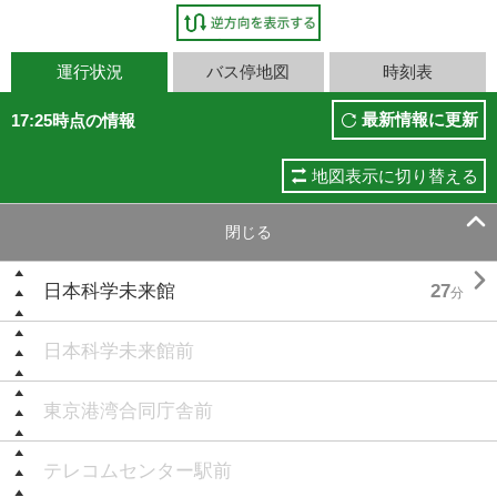
運行状況
バス停地図
時刻表
最新情報に更新
17:25時点の情報
地図表示に切り替える

閉じる

日本科学未来館
27
分
日本科学未来館前
東京港湾合同庁舎前
テレコムセンター駅前