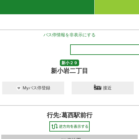
バス停情報を非表示にする
新小２９
新小岩二丁目
Myバス停登録
接近
行先:葛西駅前行