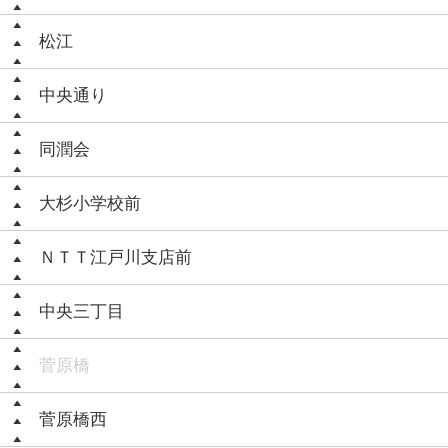
松江
中央通り
同潤会
大杉小学校前
ＮＴＴ江戸川支店前
中央三丁目
菅原橋
菅原橋西