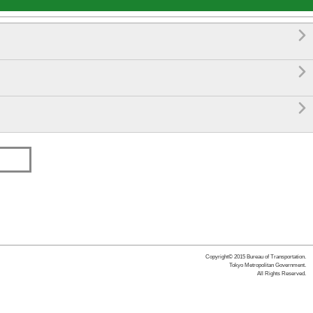



Copyright© 2015 Bureau of Transportation.
Tokyo Metropolitan Government.
All Rights Reserved.