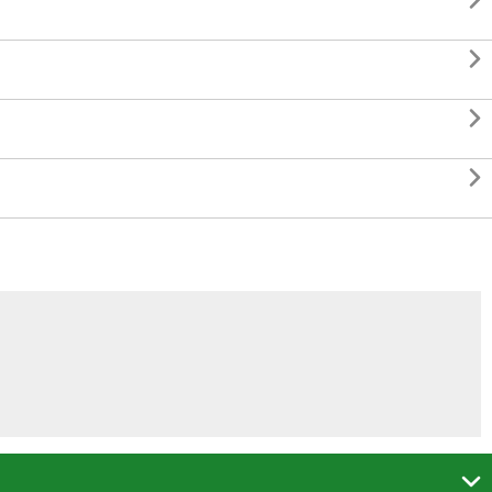




