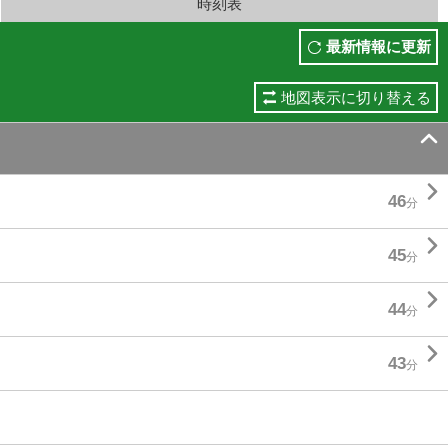
時刻表
最新情報に更新
地図表示に切り替える


46
分

45
分

44
分

43
分