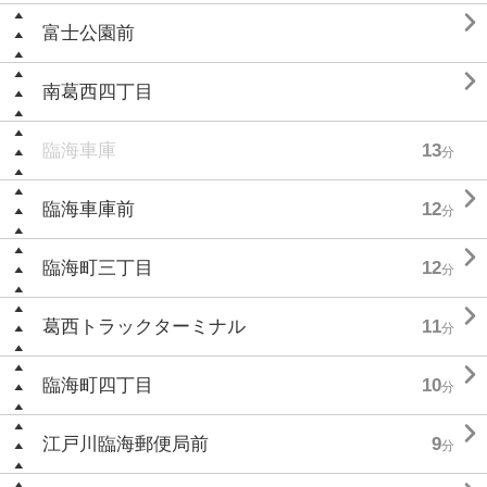

富士公園前

南葛西四丁目
臨海車庫
13
分

臨海車庫前
12
分

臨海町三丁目
12
分

葛西トラックターミナル
11
分

臨海町四丁目
10
分

江戸川臨海郵便局前
9
分