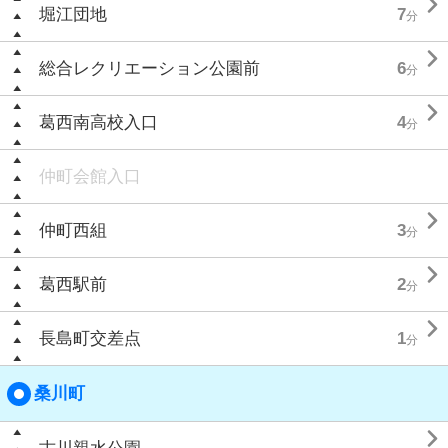

堀江団地
7
分

総合レクリエーション公園前
6
分

葛西南高校入口
4
分
仲町会館入口

仲町西組
3
分

葛西駅前
2
分

長島町交差点
1
分
桑川町
