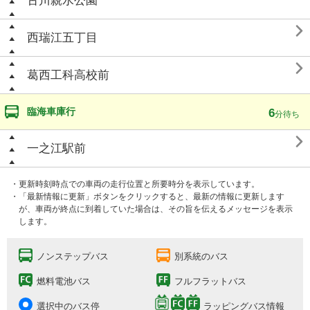
古川親水公園

西瑞江五丁目

葛西工科高校前
臨海車庫行
6
分待ち

一之江駅前
・更新時刻時点での車両の走行位置と所要時分を表示しています。
・「最新情報に更新」ボタンをクリックすると、最新の情報に更新します
が、車両が終点に到着していた場合は、その旨を伝えるメッセージを表示
します。
ノンステップバス
別系統のバス
燃料電池バス
フルフラットバス
選択中のバス停
ラッピングバス情報