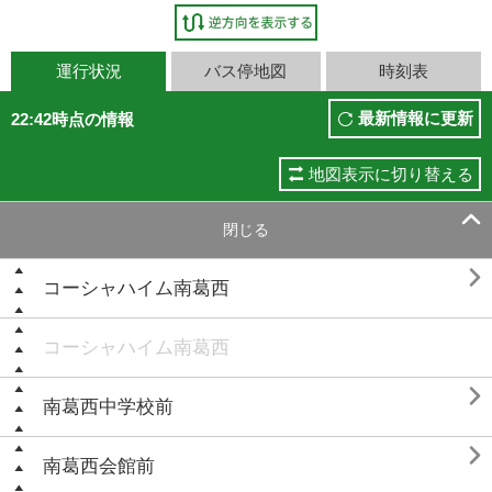
運行状況
バス停地図
時刻表
最新情報に更新
22:42時点の情報
地図表示に切り替える

閉じる

コーシャハイム南葛西
コーシャハイム南葛西

南葛西中学校前

南葛西会館前