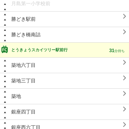
月島第一小学校前

勝どき駅前

勝どき橋南詰
とうきょうスカイツリー駅前行
31
分待ち

築地六丁目

築地三丁目

築地

銀座四丁目

銀座西六丁目