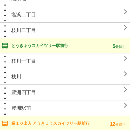

塩浜二丁目

枝川二丁目
とうきょうスカイツリー駅前行
5
分待ち

枝川一丁目

枝川

豊洲四丁目

豊洲駅前
業１０出入 とうきょうスカイツリー駅前行
12
分待ち