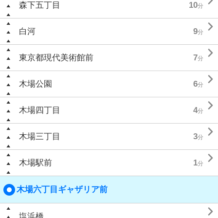

森下五丁目
10
分

白河
9
分

東京都現代美術館前
7
分

木場公園
6
分

木場四丁目
4
分

木場三丁目
3
分

木場駅前
1
分
木場六丁目ギャザリア前

塩浜橋