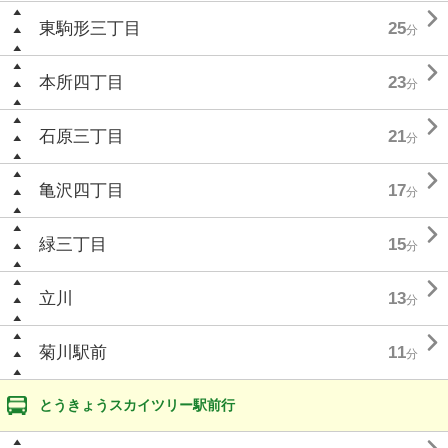

東駒形三丁目
25
分

本所四丁目
23
分

石原三丁目
21
分

亀沢四丁目
17
分

緑三丁目
15
分

立川
13
分

菊川駅前
11
分
とうきょうスカイツリー駅前行