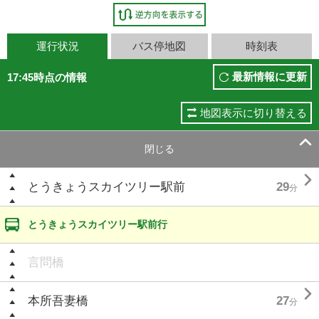
運行状況
バス停地図
時刻表
最新情報に更新
17:45時点の情報
地図表示に切り替える

閉じる

とうきょうスカイツリー駅前
29
分
とうきょうスカイツリー駅前行
言問橋

本所吾妻橋
27
分