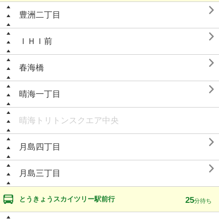

豊洲二丁目

ＩＨＩ前

春海橋

晴海一丁目
晴海トリトンスクエア中央

月島四丁目

月島三丁目
とうきょうスカイツリー駅前行
25
分待ち