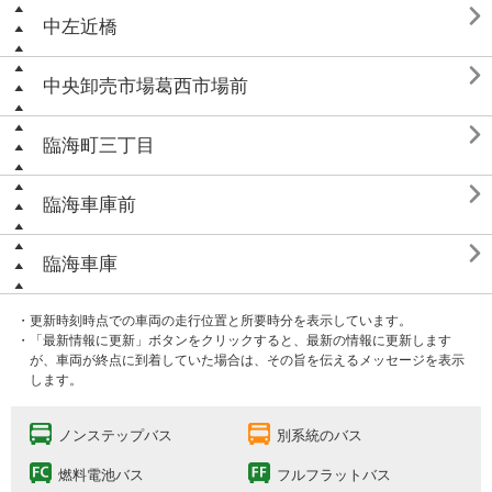

中左近橋

中央卸売市場葛西市場前

臨海町三丁目

臨海車庫前

臨海車庫
・更新時刻時点での車両の走行位置と所要時分を表示しています。
・「最新情報に更新」ボタンをクリックすると、最新の情報に更新します
が、車両が終点に到着していた場合は、その旨を伝えるメッセージを表示
します。
ノンステップバス
別系統のバス
燃料電池バス
フルフラットバス