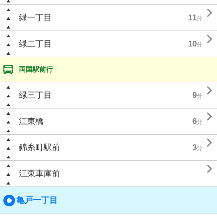

緑一丁目
11
分

緑二丁目
10
分
両国駅前行

緑三丁目
9
分

江東橋
6
分

錦糸町駅前
3
分

江東車庫前
亀戸一丁目