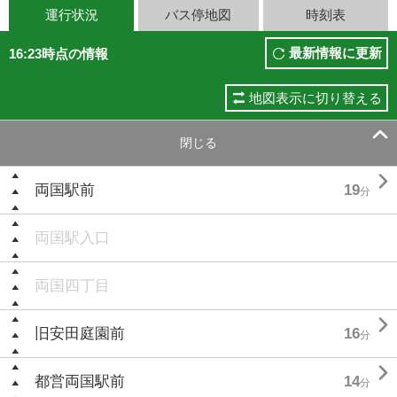
運行状況
バス停地図
時刻表
最新情報に更新
16:23時点の情報
地図表示に切り替える

閉じる

両国駅前
19
分
両国駅入口
両国四丁目

旧安田庭園前
16
分

都営両国駅前
14
分