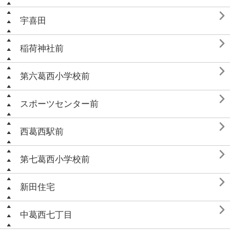

宇喜田

稲荷神社前

第六葛西小学校前

スポーツセンター前

西葛西駅前

第七葛西小学校前

新田住宅

中葛西七丁目