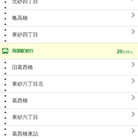
北砂四丁目

亀高橋

東砂四丁目
両国駅前行
20
分待ち

旧葛西橋

東砂六丁目北

葛西橋

東砂六丁目

葛西橋東詰