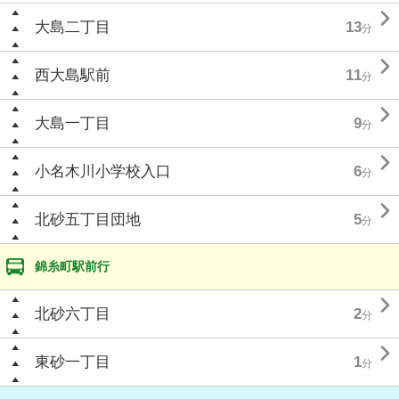

大島二丁目
13
分

西大島駅前
11
分

大島一丁目
9
分

小名木川小学校入口
6
分

北砂五丁目団地
5
分
錦糸町駅前行

北砂六丁目
2
分

東砂一丁目
1
分