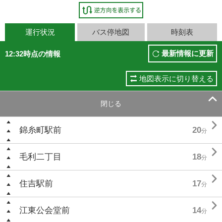
運行状況
バス停地図
時刻表
最新情報に更新
12:32時点の情報
地図表示に切り替える

閉じる

錦糸町駅前
20
分

毛利二丁目
18
分

住吉駅前
17
分

江東公会堂前
14
分