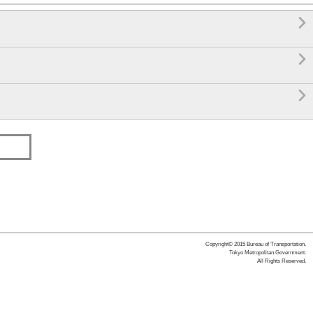



Copyright© 2015 Bureau of Transportation.
Tokyo Metropolitan Government.
All Rights Reserved.