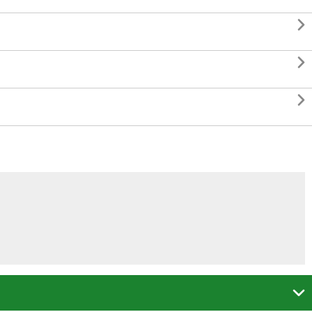



