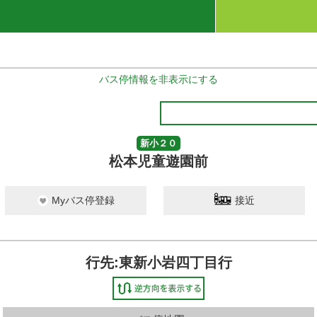
バス停情報を非表示にする
新小２０
松本児童遊園前
Myバス停登録
接近
行先:東新小岩四丁目行