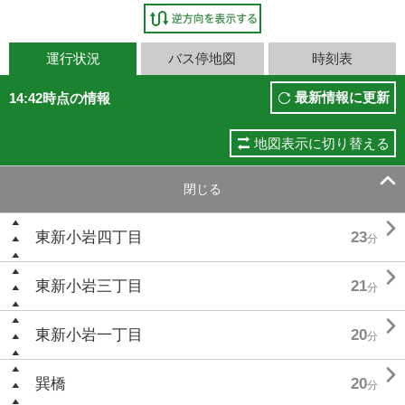
運行状況
バス停地図
時刻表
最新情報に更新
14:42時点の情報
地図表示に切り替える

閉じる

東新小岩四丁目
23
分

東新小岩三丁目
21
分

東新小岩一丁目
20
分

巽橋
20
分