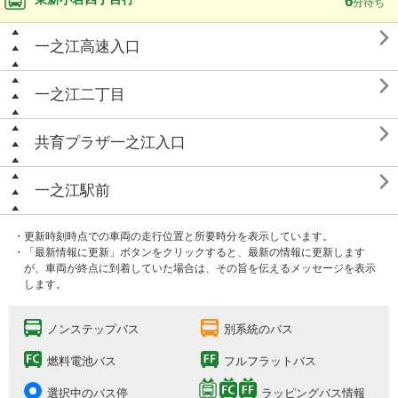
6
分待ち

一之江高速入口

一之江二丁目

共育プラザ一之江入口

一之江駅前
・更新時刻時点での車両の走行位置と所要時分を表示しています。
・「最新情報に更新」ボタンをクリックすると、最新の情報に更新します
が、車両が終点に到着していた場合は、その旨を伝えるメッセージを表示
します。
ノンステップバス
別系統のバス
燃料電池バス
フルフラットバス
選択中のバス停
ラッピングバス情報