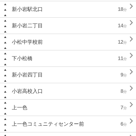

新小岩駅北口
18
分

新小岩二丁目
14
分

小松中学校前
12
分

下小松橋
11
分

新小岩四丁目
9
分

小岩高校入口
8
分

上一色
7
分

上一色コミュニティセンター前
6
分