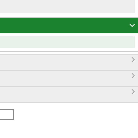



