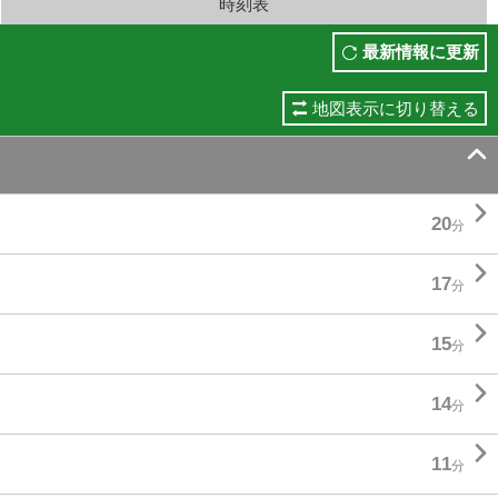
時刻表
最新情報に更新
地図表示に切り替える


20
分

17
分

15
分

14
分

11
分