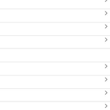







