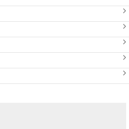




