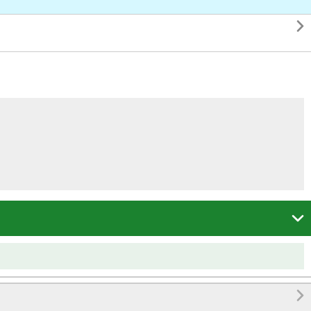


