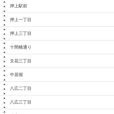
押上駅前
押上一丁目
押上三丁目
十間橋通り
文花三丁目
中居堀
八広二丁目
八広三丁目