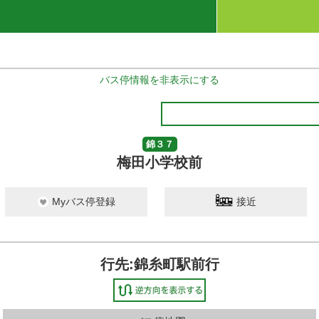
バス停情報を非表示にする
錦３７
梅田小学校前
Myバス停登録
接近
行先:錦糸町駅前行