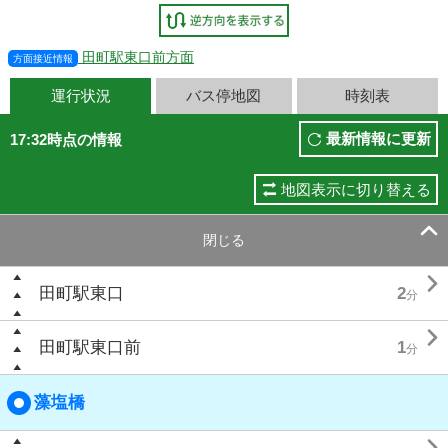
田町駅東口前方面
方面接近情報
運行状況
バス停地図
時刻表
最新情報に更新
17:32時点の情報
地図表示に切り替える

閉じる

田町駅東口
2
分

田町駅東口前
1
分
藻塩橋