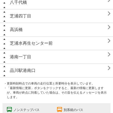

八千代橋

芝浦四丁目

高浜橋

芝浦水再生センター前

港南一丁目

品川駅港南口
・更新時刻時点での車両の走行位置と所要時分を表示しています。
・「最新情報に更新」ボタンをクリックすると、最新の情報に更新します
が、車両が終点に到着していた場合は、その旨を伝えるメッセージを表示
します。
ノンステップバス
別系統のバス