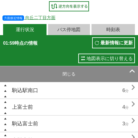
向丘二丁目方面
方面接近情報
運行状況
バス停地図
時刻表
最新情報に更新
01:59時点の情報
地図表示に切り替える

閉じる

駒込駅南口
6
分

上富士前
4
分

駒込富士前
3
分
