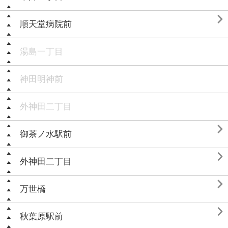

順天堂病院前
湯島一丁目
神田明神前
外神田二丁目

御茶ノ水駅前

外神田二丁目

万世橋

秋葉原駅前