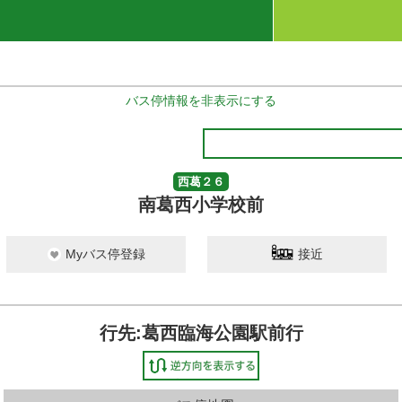
バス停情報を非表示にする
西葛２６
南葛西小学校前
Myバス停登録
接近
行先:葛西臨海公園駅前行