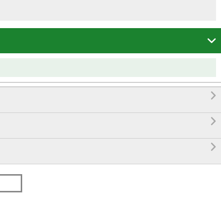



