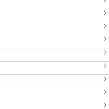








