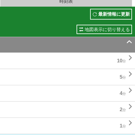
時刻表
最新情報に更新
地図表示に切り替える


10
分

5
分

4
分

2
分

1
分