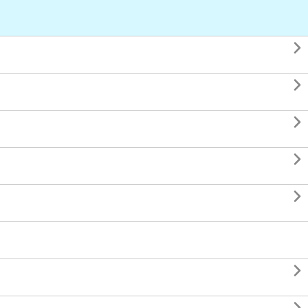





