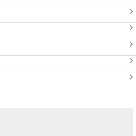




