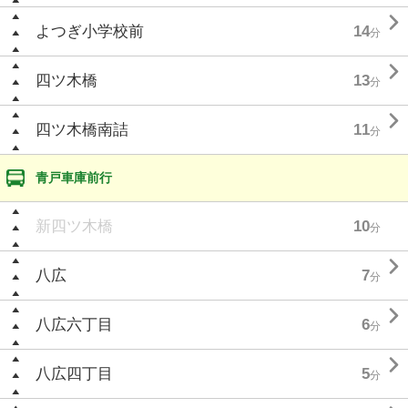

よつぎ小学校前
14
分

四ツ木橋
13
分

四ツ木橋南詰
11
分
青戸車庫前行
新四ツ木橋
10
分

八広
7
分

八広六丁目
6
分

八広四丁目
5
分