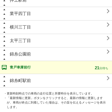
押上駅前

業平四丁目

横川三丁目

太平三丁目

錦糸公園前
青戸車庫前行
21
分待ち

錦糸町駅前
・更新時刻時点での車両の走行位置と所要時分を表示しています。
・「最新情報に更新」ボタンをクリックすると、最新の情報に更新します
が、車両が終点に到着していた場合は、その旨を伝えるメッセージを表示
します。