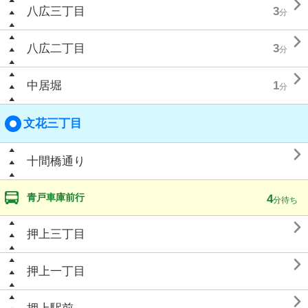

八広三丁目
3
分

八広二丁目
3
分

中居堀
1
分
文花三丁目

十間橋通り
青戸車庫前行
4
分待ち

押上三丁目

押上一丁目
