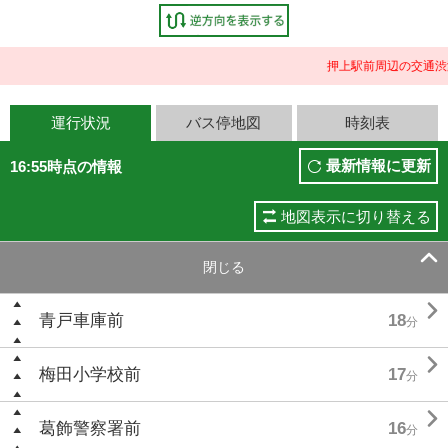
押上駅前周辺の交通渋
運行状況
バス停地図
時刻表
最新情報に更新
16:55時点の情報
地図表示に切り替える

閉じる

青戸車庫前
18
分

梅田小学校前
17
分

葛飾警察署前
16
分