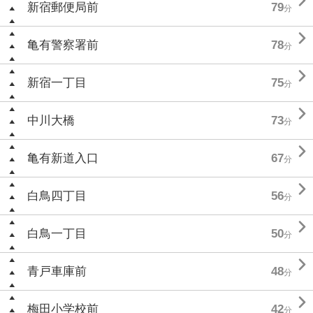

新宿郵便局前
79
分

亀有警察署前
78
分

新宿一丁目
75
分

中川大橋
73
分

亀有新道入口
67
分

白鳥四丁目
56
分

白鳥一丁目
50
分

青戸車庫前
48
分

梅田小学校前
42
分