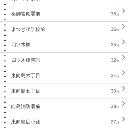

葛飾警察署前
38
分

よつぎ小学校前
36
分

四ツ木橋
35
分

四ツ木橋南詰
32
分

東向島六丁目
31
分

東向島五丁目
30
分

向島消防署前
28
分

東向島広小路
27
分