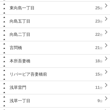

東向島一丁目
25
分

向島五丁目
23
分

向島二丁目
22
分

言問橋
21
分

本所吾妻橋
18
分

リバーピア吾妻橋前
15
分

浅草雷門
11
分

浅草一丁目
9
分