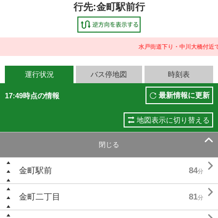
行先:金町駅前行
水戸街道下り・中川大橋付近で
運行状況
バス停地図
時刻表
最新情報に更新
17:49時点の情報
地図表示に切り替える

閉じる

金町駅前
84
分

金町二丁目
81
分