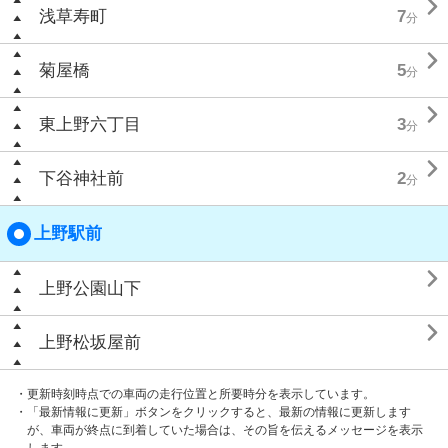

浅草寿町
7
分

菊屋橋
5
分

東上野六丁目
3
分

下谷神社前
2
分
上野駅前

上野公園山下

上野松坂屋前
・更新時刻時点での車両の走行位置と所要時分を表示しています。
・「最新情報に更新」ボタンをクリックすると、最新の情報に更新します
が、車両が終点に到着していた場合は、その旨を伝えるメッセージを表示