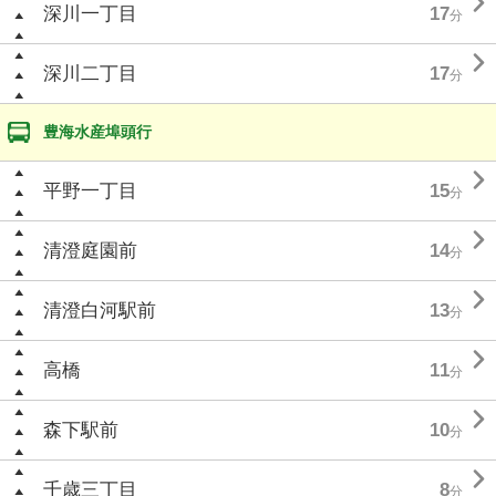

深川一丁目
17
分

深川二丁目
17
分
豊海水産埠頭行

平野一丁目
15
分

清澄庭園前
14
分

清澄白河駅前
13
分

高橋
11
分

森下駅前
10
分

千歳三丁目
8
分