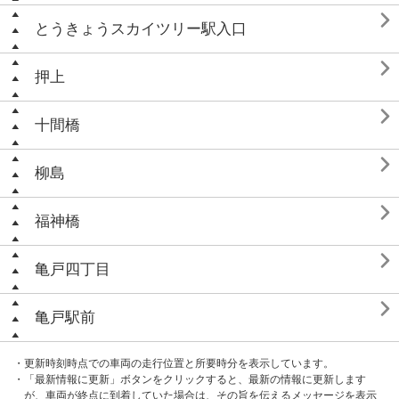

とうきょうスカイツリー駅入口

押上

十間橋

柳島

福神橋

亀戸四丁目

亀戸駅前
・更新時刻時点での車両の走行位置と所要時分を表示しています。
・「最新情報に更新」ボタンをクリックすると、最新の情報に更新します
が、車両が終点に到着していた場合は、その旨を伝えるメッセージを表示