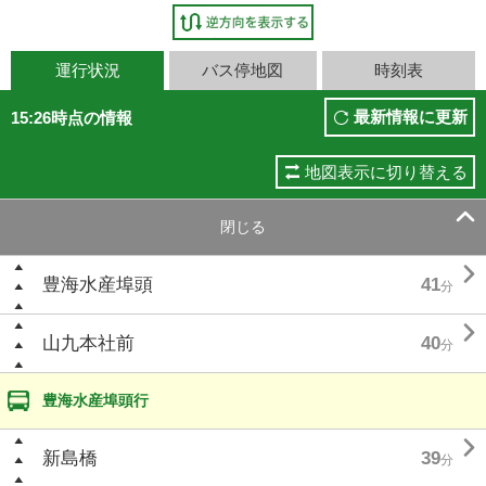
運行状況
バス停地図
時刻表
最新情報に更新
15:26時点の情報
地図表示に切り替える

閉じる

豊海水産埠頭
41
分

山九本社前
40
分
豊海水産埠頭行

新島橋
39
分