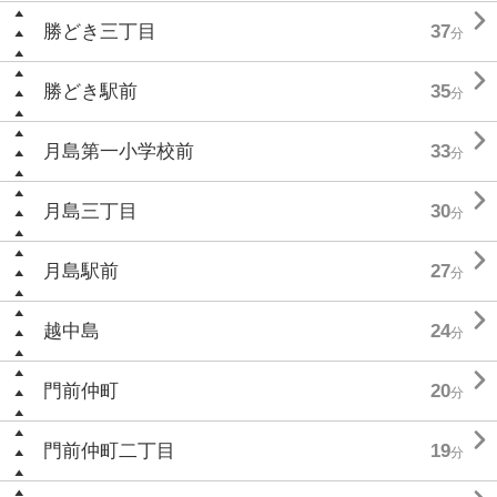

勝どき三丁目
37
分

勝どき駅前
35
分

月島第一小学校前
33
分

月島三丁目
30
分

月島駅前
27
分

越中島
24
分

門前仲町
20
分

門前仲町二丁目
19
分