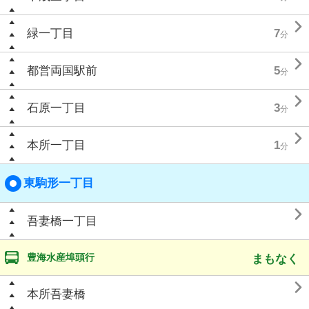

緑一丁目
7
分

都営両国駅前
5
分

石原一丁目
3
分

本所一丁目
1
分
東駒形一丁目

吾妻橋一丁目
豊海水産埠頭行
まもなく

本所吾妻橋