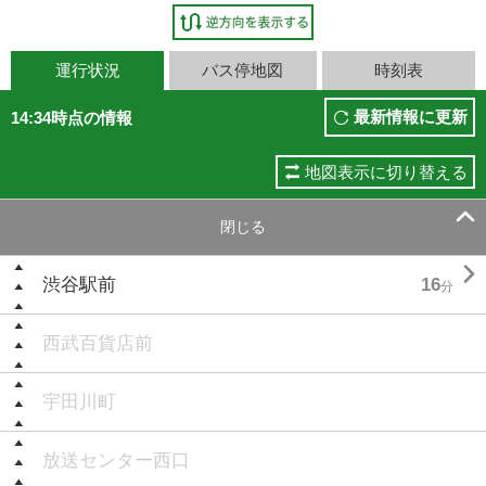
運行状況
バス停地図
時刻表
最新情報に更新
14:34時点の情報
地図表示に切り替える

閉じる

渋谷駅前
16
分
西武百貨店前
宇田川町
放送センター西口