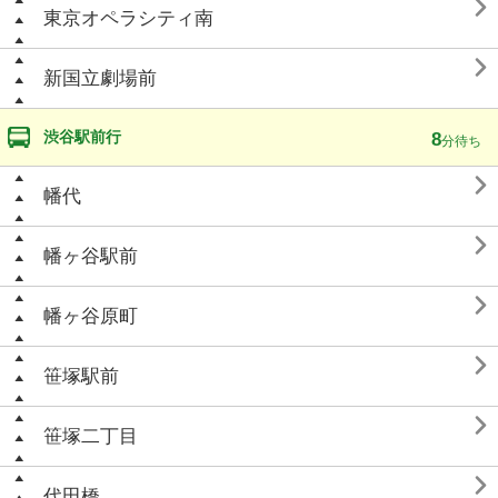

東京オペラシティ南

新国立劇場前
渋谷駅前行
8
分待ち

幡代

幡ヶ谷駅前

幡ヶ谷原町

笹塚駅前

笹塚二丁目

代田橋