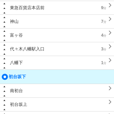

東急百貨店本店前
9
分

神山
7
分

富ヶ谷
4
分

代々木八幡駅入口
3
分

八幡下
1
分
初台坂下

南初台

初台坂上