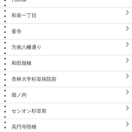

和泉一丁目

釜寺

方南八幡通り

和田堀橋

杏林大学杉並病院前

堀ノ内

セシオン杉並前

高円寺陸橋