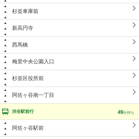

杉並車庫前

新高円寺

西馬橋

梅里中央公園入口

杉並区役所前

阿佐ヶ谷南一丁目
渋谷駅前行
49
分待ち

阿佐ヶ谷駅前